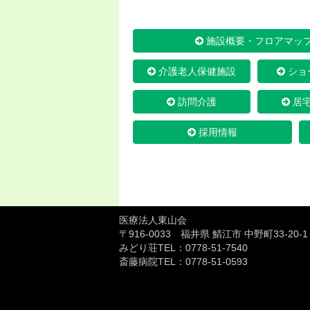
施設概要・フロアマッ
介護老人保健施設
ショ
訪問介護
居
採用情報
医療法人東山会
〒916-0033 福井県 鯖江市 中野町33-20-1
みどり荘TEL：
0778-51-7540
斎藤病院TEL：
0778-51-0593