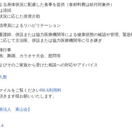
よる身体状況に配慮した食事を提供（食材料費は給付対象外）
は清拭
状況に応じた排泄介助
指導員によるリハビリテーション
看護師、併設または協力医療機関等による健康状態の確認や管理。緊急
に応じて主治医、併設または協力医療機関等に引き継ぎ
種行事
画、舞踊、カラオケ大会、慰問等
よびそのご家族から受けた相談への対応やアドバイス
人数
ファイルをご覧ください
R6.6利用料
頂きます様お願いいたします。
療法人 東山会】
.4