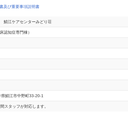
約書及び重要事項説明書
 鯖江ケアセンターみどり荘
床認知症専門棟）
井県鯖江市中野町33-20-1
時間スタッフが対応します。