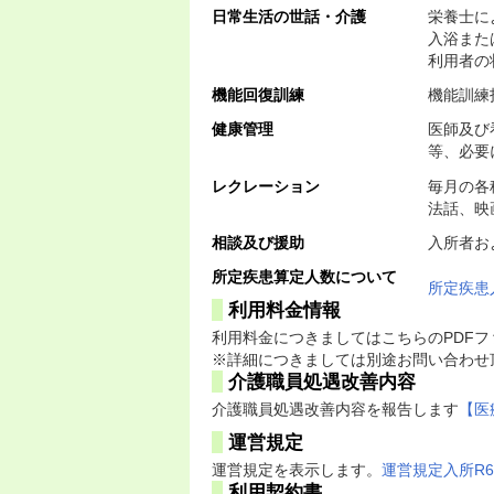
日常生活の世話・介護
栄養士に
入浴また
利用者の
機能回復訓練
機能訓練
健康管理
医師及び
等、必要
レクレーション
毎月の各
法話、映
相談及び援助
入所者お
所定疾患算定人数について
所定疾患
利用料金情報
利用料金につきましてはこちらのPDF
※詳細につきましては別途お問い合わせ
介護職員処遇改善内容
介護職員処遇改善内容を報告します
【医
運営規定
運営規定を表示します。
運営規定入所R6
利用契約書