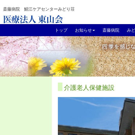
斎藤病院 鯖江ケアセンターみどり荘
トップ
お知らせ
斎藤病院
み
介護老人保健施設